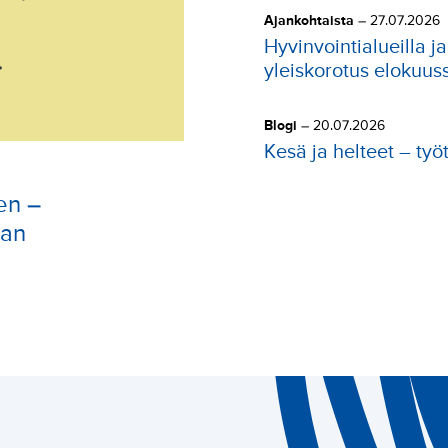
Ajankohtaista
–
27.07.2026
Hyvinvointialueilla j
yleiskorotus elokuu
Blogi
–
20.07.2026
Kesä ja helteet – työ
en –
aan