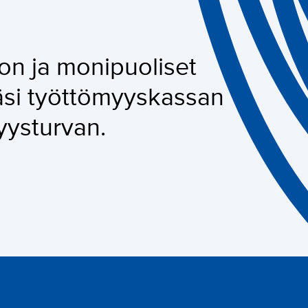
ton ja monipuoliset
säsi työttömyyskassan
yysturvan.