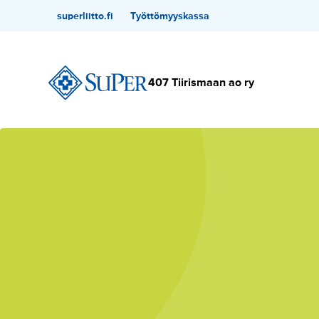
Hyppää
Toissijainen
superliitto.fi
Työttömyyskassa
sisältöön
407 Tiirismaan ao ry